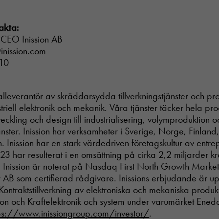
akta:
 CEO Inission AB
inission.com
10
otalleverantör av skräddarsydda tillverkningstjänster och p
riell elektronik och mekanik. Våra tjänster täcker hela pr
tveckling och design till industrialisering, volymproduktion o
ster. Inission har verksamheter i Sverige, Norge, Finland, 
. Inission har en stark värdedriven företagskultur av entr
23 har resulterat i en omsättning på cirka 2,2 miljarder kr
. Inission är noterat på Nasdaq First North Growth Mark
r AB som certifierad rådgivare. Inissions erbjudande är up
ontraktstillverkning av elektroniska och mekaniska produk
ion och Kraftelektronik och system under varumärket Ened
ps://www.inissiongroup.com/investor/
Nödvändiga
.