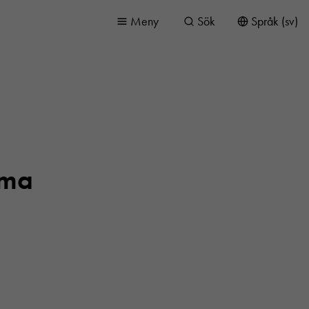
Meny
Sök
Språk (sv)
mma