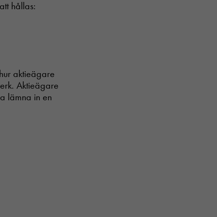
tt hållas:
 hur aktieägare
verk. Aktieägare
ka lämna in en