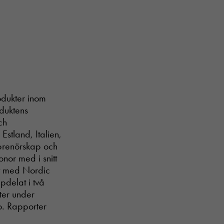
rodukter inom
oduktens
ch
Estland, Italien,
eprenörskap och
onor med i snitt
et med Nordic
pdelat i två
ter under
o. Rapporter