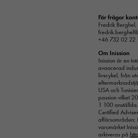
För frågor kont
Fredrik Berghel,
fredrik.berghel@
+46 732 02 22 
Om Inission
Inission är en t
avancerad indust
livscykel, från u
eftermarknadstjän
USA och Tunisien
passion vilket 20
1 100 anställda
Certified Advise
affärsområden; K
varumärket Iniss
arkiveras på
htt