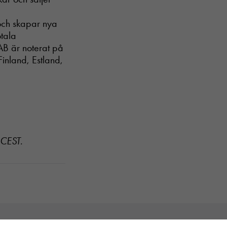
 och skapar nya
otala
 AB är noterat på
inland, Estland,
 CEST.