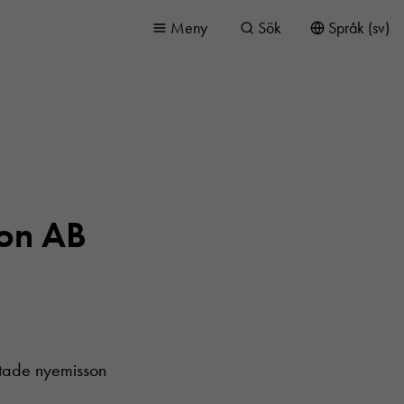
Meny
Sök
Språk (sv)
sion AB
riktade nyemisson