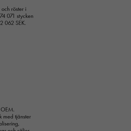
och röster i
674 071 stycken
962 062 SEK.
r, OEM.
ik med tjänster
alisering,
ar och säljer