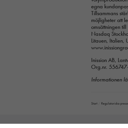
egna kundanpass
Tillsammans stär
möjligheter att 
omsättningen till
Nasdaq Stockhol
Litauen, Italien,
www.inissiongr
Inission AB, Lan
Org.nr. 55674
Informationen l
Start
/
Regulatoriska pres