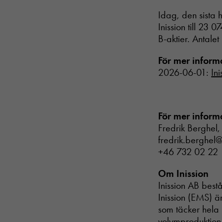
Idag, den sista 
Inission till 23
B-aktier. Antalet
För mer inform
2026-06-01:
In
För mer inform
Fredrik Berghel,
fredrik.berghel@
+46 732 02 22 
Om Inission
Inission AB best
Inission (EMS) är
som täcker hela p
volymproduktion 