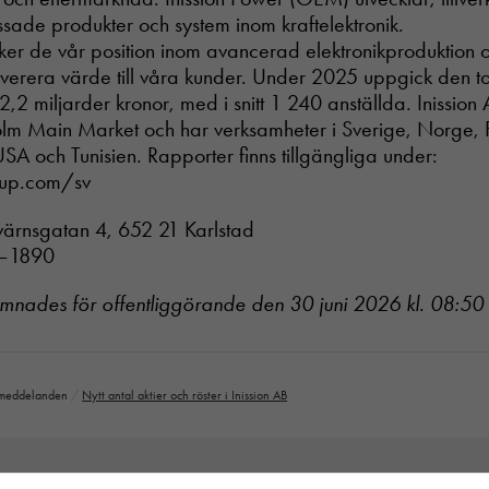
ade produkter och system inom kraftelektronik.
ker de vår position inom avancerad elektronikproduktion
leverera värde till våra kunder. Under 2025 uppgick den t
 2,2 miljarder kronor, med i snitt 1 240 anställda. Inission
m Main Market och har verksamheter i Sverige, Norge, F
 USA och Tunisien. Rapporter finns tillgängliga under:
oup.com/sv
tvärnsgatan 4, 652 21 Karlstad
7–1890
ämnades för offentliggörande den 30 juni 2026 kl. 08:50
Nödvändiga
Dessa cookies
går inte att
välja bort. De
smeddelanden
/
Nytt antal aktier och röster i Inission AB
behövs för att
hemsidan
över huvud
taget ska