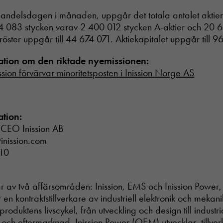
handelsdagen i månaden, uppgår det totala antalet aktier 
 074 083 stycken varav 2 400 012 stycken A-aktier och 20 
 röster uppgår till 44 674 071. Aktiekapitalet uppgår till 
ation om den riktade nyemissionen:
ission förvärvar minoritetsposten i Inission Norge AS
ation:
 CEO Inission AB
inission.com
10
år av två affärsområden: Inission, EMS och Inission Powe
 en kontraktstillverkare av industriell elektronik och mekan
roduktens livscykel, från utveckling och design till industri
och eftermarknad. Inission Power (OEM) utvecklar, tillverk