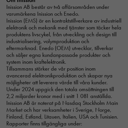
Om Inission
Inission AB består av två affärsområden under
varumärkena Inission och Enedo.
Inission (EMS) är en kontraktstillverkare av industriell
elektronik och mekanik med tjänster som täcker hela
produktens livscykel, från utveckling och design till
industrialisering, volymproduktion och
eftermarknad. Enedo (OEM) utvecklar, tillverkar
och säljer egna kundanpassade produkter och
Nödvändiga
system inom kraftelektronik.
Dessa cookies
Tillsammans stärker de vår position inom
går inte att
avancerad elektronikproduktion och skapar nya
välja bort. De
möjligheter att leverera värde till våra kunder.
behövs för att
Under 2024 uppgick den totala omsättningen till
hemsidan
över huvud
2,2 miljarder kronor med i snitt 1 081 anställda.
taget ska
Inission AB är noterat på Nasdaq Stockholm Main
fungera.
Market och har verksamheter i Sverige, Norge,
Finland, Estland, Litauen, Italien, USA och Tunisien.
Rapporter finns tillgängliga under:
Statistik