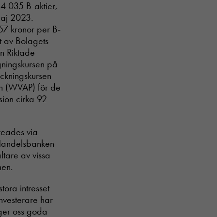
4 035 B-aktier,
maj 2023.
 57 kronor per B-
tt av Bolagets
en Riktade
gningskursen på
ckningskursen
n (WVAP) för de
sion cirka 92
Creades via
 Handelsbanken
tare av vissa
nen.
ora intresset
investerare har
n ger oss goda