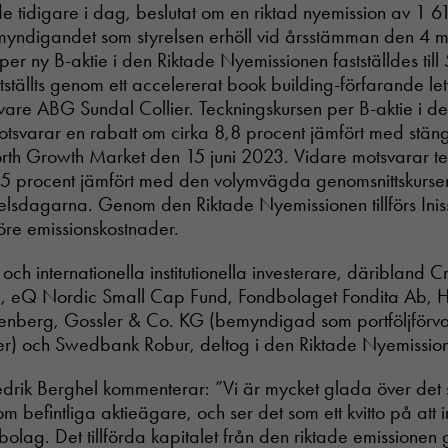
tidigare i dag, beslutat om en riktad nyemission av 1 61
yndigandet som styrelsen erhöll vid årsstämman den 4 
per ny B-aktie i den Riktade Nyemissionen fastställdes till
stställts genom ett accelererat book building-förfarande le
ivare ABG Sundal Collier. Teckningskursen per B-aktie i d
tsvarar en rabatt om cirka 8,8 procent jämfört med stän
rth Growth Market den 15 juni 2023. Vidare motsvarar te
5 procent jämfört med den volymvägda genomsnittskurse
elsdagarna. Genom den Riktade Nyemissionen tillförs Inis
före emissionskostnader.
 och internationella institutionella investerare, däribland 
ng, eQ Nordic Small Cap Fund, Fondbolaget Fondita Ab,
renberg, Gossler & Co. KG (bemyndigad som portföljförval
der) och Swedbank Robur, deltog i den Riktade Nyemissio
drik Berghel kommenterar: ”Vi är mycket glada över det st
m befintliga aktieägare, och ser det som ett kvitto på att 
som bolag. Det tillförda kapitalet från den riktade emissione