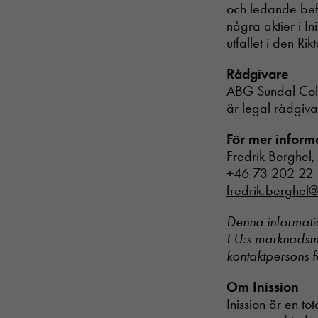
och ledande befa
några aktier i I
utfallet i den R
Rådgivare
ABG Sundal Coll
är legal rådgiv
För mer inform
Fredrik Berghel,
+46 73 202 22
fredrik.berghel@
Denna informatio
EU:s marknadsmi
kontaktpersons f
Om Inission
Inission är en t