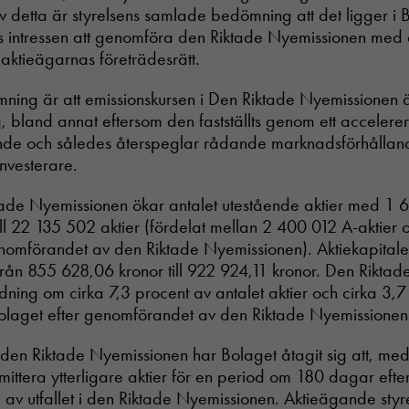
 detta är styrelsens samlade bedömning att det ligger i 
s intressen att genomföra den Riktade Nyemissionen med a
aktieägarnas företrädesrätt.
ning är att emissionskursen i Den Riktade Nyemissionen 
 bland annat eftersom den fastställts genom ett accelere
ande och således återspeglar rådande marknadsförhållan
investerare.
de Nyemissionen ökar antalet utestående aktier med 1 6
ill 22 135 502 aktier (fördelat mellan 2 400 012 A-aktie
genomförandet av den Riktade Nyemissionen). Aktiekapital
från 855 628,06 kronor till 922 924,11 kronor. Den Rikta
ning om cirka 7,3 procent av antalet aktier och cirka 3,7
 Bolaget efter genomförandet av den Riktade Nyemissionen
en Riktade Nyemissionen har Bolaget åtagit sig att, me
mittera ytterligare aktier för en period om 180 dagar efte
 av utfallet i den Riktade Nyemissionen. Aktieägande sty