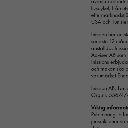
avancerad indust
livscykel, från u
eftermarknadstjän
USA och Tunisie
Inission har en 
senaste 12 månad
anställda. Iniss
Adviser AB som c
Inissions erbjud
och mekaniska pr
varumärket Ened
Inission AB, Lan
Org.nr. 55674
Viktig informat
Publicering, off
jurisdiktioner va