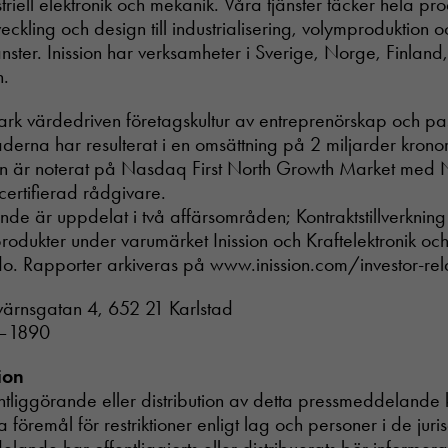
riell elektronik och mekanik. Våra tjänster täcker hela pr
tveckling och design till industrialisering, volymproduktion o
Nödvändiga
ster. Inission har verksamheter i Sverige, Norge, Finland, 
Dessa cookies
går inte att
n.
välja bort. De
behövs för att
stark värdedriven företagskultur av entreprenörskap och pas
hemsidan
erna har resulterat i en omsättning på 2 miljarder kronor
över huvud
ion är noterat på Nasdaq First North Growth Market med N
taget ska
fungera.
ertifierad rådgivare.
ande är uppdelat i två affärsområden; Kontraktstillverkning
odukter under varumärket Inission och Kraftelektronik oc
Statistik
o. Rapporter arkiveras på www.inission.com/investor-rela
In order for
us to
tvärnsgatan 4, 652 21 Karlstad
improve the
website's
7–1890
functionality
and
ion
structure,
entliggörande eller distribution av detta pressmeddelande k
based on
ra föremål för restriktioner enligt lag och personer i de juri
how the
website is