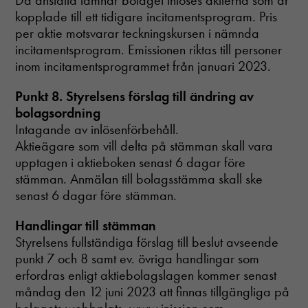
Då anställd lämnar bolaget inlöses aktierna som är
välja bort. De
kopplade till ett tidigare incitamentsprogram. Pris
behövs för att
per aktie motsvarar teckningskursen i nämnda
hemsidan
över huvud
incitamentsprogram. Emissionen riktas till personer
taget ska
inom incitamentsprogrammet från januari 2023.
fungera.
Punkt 8. Styrelsens förslag till ändring av
bolagsordning
Statistik
Intagande av inlösenförbehåll.
In order for
us to
Aktieägare som vill delta på stämman skall vara
improve the
upptagen i aktieboken senast 6 dagar före
website's
stämman. Anmälan till bolagsstämma skall ske
functionality
senast 6 dagar före stämman.
and
structure,
based on
Handlingar till stämman
how the
Styrelsens fullständiga förslag till beslut avseende
website is
punkt 7 och 8 samt ev. övriga handlingar som
used.
erfordras enligt aktiebolagslagen kommer senast
måndag den 12 juni 2023 att finnas tillgängliga på
Upplevelse