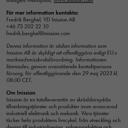
bolagets webbplats,
www.inission.com
För att vår
hemsida ska
För mer information kontakta:
prestera så
Fredrik Berghel, VD Inission AB
bra som
+46 73 202 22 10
möjligt
fredrik.berghel@inission.com
under ditt
besök. Om
du nekar
Denna information är sådan information som
dessa
Inission AB är skyldigt att offentliggöra enligt EU:s
cookies
marknadsmissbruksförordning. Informationen
kommer viss
funktionalitet
lämnades, genom ovanstående kontaktpersons
att försvinna
försorg, för offentliggörande den 29 maj 2023 kl.
från
08:00 CET.
hemsidan.
Om Inission
Inission är en totalleverantör av skräddarsydda
tillverkningstjänster och produkter inom avancerad
industriell elektronik och mekanik. Våra tjänster
täcker hela produktens livscykel, från utveckling och
design till industrialisering, volymproduktion och