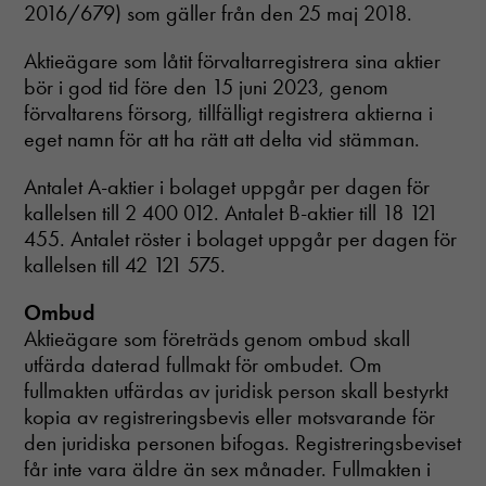
2016/679) som gäller från den 25 maj 2018.
Aktieägare som låtit förvaltarregistrera sina aktier
bör i god tid före den 15 juni 2023, genom
förvaltarens försorg, tillfälligt registrera aktierna i
eget namn för att ha rätt att delta vid stämman.
Antalet A-aktier i bolaget uppgår per dagen för
kallelsen till 2 400 012. Antalet B-aktier till 18 121
455. Antalet röster i bolaget uppgår per dagen för
kallelsen till 42 121 575.
Ombud
Aktieägare som företräds genom ombud skall
utfärda daterad fullmakt för ombudet. Om
fullmakten utfärdas av juridisk person skall bestyrkt
kopia av registreringsbevis eller motsvarande för
den juridiska personen bifogas. Registreringsbeviset
får inte vara äldre än sex månader. Fullmakten i