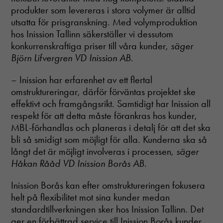
produkter som levereras i stora volymer är alltid
utsatta för prisgranskning. Med volymproduktion
hos Inission Tallinn säkerställer vi dessutom
konkurrenskraftiga priser till våra kunder,
säger
Björn Lifvergren VD Inission AB
.
– Inission har erfarenhet av ett flertal
omstruktureringar, därför förväntas projektet ske
effektivt och framgångsrikt. Samtidigt har Inission all
respekt för att detta måste förankras hos kunder,
MBL-förhandlas och planeras i detalj för att det ska
bli så smidigt som möjligt för alla. Kunderna ska så
långt det är möjligt involveras i processen,
säger
Håkan Rååd VD Inission Borås AB
.
Inission Borås kan efter omstruktureringen fokusera
helt på flexibilitet mot sina kunder medan
standardtillverkningen sker hos Inission Tallinn. Det
ger en förbättrad service till Inission Borås kunder.