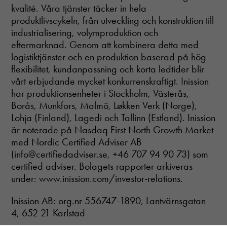
kvalité. Våra tjänster täcker in hela
välja bort. De
behövs för att
produktlivscykeln, från utveckling och konstruktion till
hemsidan
industrialisering, volymproduktion och
över huvud
eftermarknad. Genom att kombinera detta med
taget ska
logistiktjänster och en produktion baserad på hög
fungera.
flexibilitet, kundanpassning och korta ledtider blir
vårt erbjudande mycket konkurrenskraftigt. Inission
Statistik
har produktionsenheter i Stockholm, Västerås,
In order for
Borås, Munkfors, Malmö, Løkken Verk (Norge),
us to
Lohja (Finland), Lagedi och Tallinn (Estland). Inission
improve the
är noterade på Nasdaq First North Growth Market
website's
functionality
med Nordic Certified Adviser AB
and
(info@certifiedadviser.se, +46 707 94 90 73) som
structure,
certified adviser. Bolagets rapporter arkiveras
based on
under: www.inission.com/investor-relations.
how the
website is
used.
Inission AB: org.nr 556747-1890, Lantvärnsgatan
4, 652 21 Karlstad