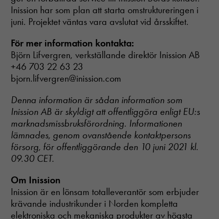
Inission har som plan att starta omstruktureringen i
juni. Projektet väntas vara avslutat vid årsskiftet.
För mer information kontakta:
Björn Lifvergren, verkställande direktör Inission AB
+46 703 22 63 23
bjorn.lifvergren@inission.com
Denna information är sådan information som
Inission AB är skyldigt att offentliggöra enligt EU:s
marknadsmissbruksförordning. Informationen
lämnades, genom ovanstående kontaktpersons
försorg, för offentliggörande den 10 juni 2021 kl.
09.30 CET.
Om Inission
Inission är en lönsam totalleverantör som erbjuder
Nödvändiga
krävande industrikunder i Norden kompletta
Dessa cookies
elektroniska och mekaniska produkter av högsta
går inte att