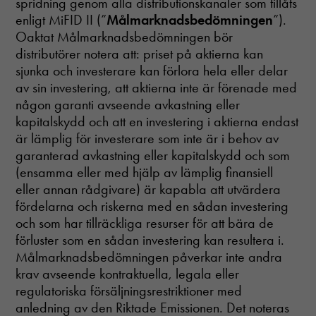
spridning genom alla distributionskanaler som tillåts
enligt MiFID II (”
Målmarknadsbedömningen
”).
Oaktat Målmarknadsbedömningen bör
distributörer notera att: priset på aktierna kan
sjunka och investerare kan förlora hela eller delar
av sin investering, att aktierna inte är förenade med
någon garanti avseende avkastning eller
kapitalskydd och att en investering i aktierna endast
är lämplig för investerare som inte är i behov av
garanterad avkastning eller kapitalskydd och som
(ensamma eller med hjälp av lämplig finansiell
eller annan rådgivare) är kapabla att utvärdera
fördelarna och riskerna med en sådan investering
och som har tillräckliga resurser för att bära de
förluster som en sådan investering kan resultera i.
Målmarknadsbedömningen påverkar inte andra
krav avseende kontraktuella, legala eller
regulatoriska försäljningsrestriktioner med
anledning av den Riktade Emissionen. Det noteras