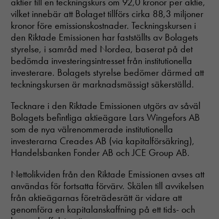
aktier till en teckningskurs om 92,0 kronor per aktie,
vilket innebär att Bolaget tillförs cirka 88,3 miljoner
kronor före emissionskostnader. Teckningskursen i
den Riktade Emissionen har fastställts av Bolagets
styrelse, i samråd med Nordea, baserat på det
bedömda investeringsintresset från institutionella
investerare. Bolagets styrelse bedömer därmed att
teckningskursen är marknadsmässigt säkerställd.
Tecknare i den Riktade Emissionen utgörs av såväl
Bolagets befintliga aktieägare Lars Wingefors AB
som de nya välrenommerade institutionella
investerarna Creades AB (via kapitalförsäkring),
Handelsbanken Fonder AB och JCE Group AB.
Nettolikviden från den Riktade Emissionen avses att
användas för fortsatta förvärv. Skälen till avvikelsen
från aktieägarnas företrädesrätt är vidare att
genomföra en kapitalanskaffning på ett tids- och