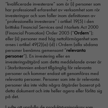
”kvalificerade investerare” som är (i) personer som
har professionell erfarenhet av verksamhet som rör
investeringar och som faller inom definitionen av
”professionella investerare” i artikel 19(5) i den
brittiska Financial Services and Markets Act 2000
(Financial Promotion) Order 2005 (”
Ordern
”);
eller (ii) personer med hög nettoförmögenhet som
avses i artikel 49(2)(a)-(d) i Ordern (alla sådana
personer benämns gemensamt ”
relevanta
personer
”). En investering eller en
investeringsåtgärd som detta meddelande avser är
i Storbritannien enbart tillgänglig för relevanta
personer och kommer endast att genomföras med
relevanta personer. Personer som inte är relevanta
personer ska inte vidta några åtgärder baserat på
detta dokument och inte heller agera eller förlita sig
på det.
I syfte att uppfylla de produktstyrningskrav som