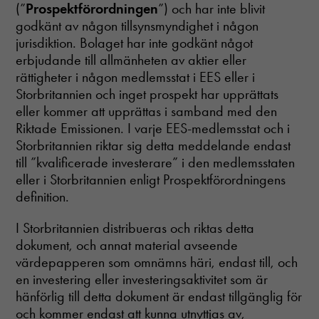
(”
Prospektförordningen
”) och har inte blivit
structure,
based on
godkänt av någon tillsynsmyndighet i någon
how the
jurisdiktion. Bolaget har inte godkänt något
website is
erbjudande till allmänheten av aktier eller
used.
rättigheter i någon medlemsstat i EES eller i
Storbritannien och inget prospekt har upprättats
eller kommer att upprättas i samband med den
Upplevelse
För att vår
Riktade Emissionen. I varje EES-medlemsstat och i
hemsida ska
Storbritannien riktar sig detta meddelande endast
prestera så
till ”kvalificerade investerare” i den medlemsstaten
bra som
eller i Storbritannien enligt Prospektförordningens
möjligt
under ditt
definition.
besök. Om
du nekar
I Storbritannien distribueras och riktas detta
dessa
dokument, och annat material avseende
cookies
värdepapperen som omnämns häri, endast till, och
kommer viss
funktionalitet
en investering eller investeringsaktivitet som är
att försvinna
hänförlig till detta dokument är endast tillgänglig för
från
och kommer endast att kunna utnyttjas av,
hemsidan.