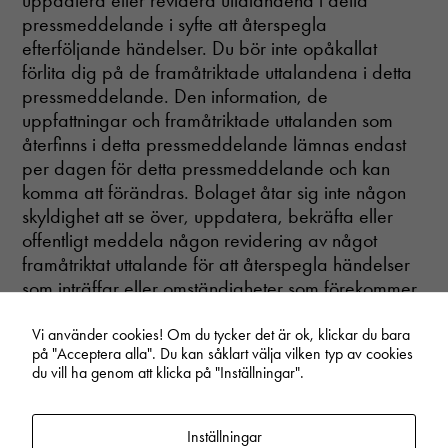
uppdatera eller revidera uttalandena i detta
pressmeddelande i syfte att återspegla
efterföljande händelser. Du bör inte opåkallat
förlita dig på de framåtriktade uttalandena i detta
pressmeddelande. Den information, de
uppfattningar och framåtriktade uttalanden som
återfinns i detta pressmeddelande lämnas endast
per dagen för detta pressmeddelande och kan
komma att förändras. Bolaget åtar sig inte någon
skyldighet att se över, uppdatera, bekräfta eller
offentligt meddela någon revidering av något
framåtriktat uttalande för att återspegla händelser
som inträffar eller omständigheter som förekommer
avseende innehållet i detta pressmeddelande.
Vi använder cookies! Om du tycker det är ok, klickar du bara
på "Acceptera alla". Du kan såklart välja vilken typ av cookies
du vill ha genom att klicka på "Inställningar".
Start
/
Regulatoriska pressmeddelanden
/
Inission AB har genomfört en riktad
nyemission av 960 000 B-aktier och tillförs härigenom cirka 88,3 miljoner kronor
Inställningar