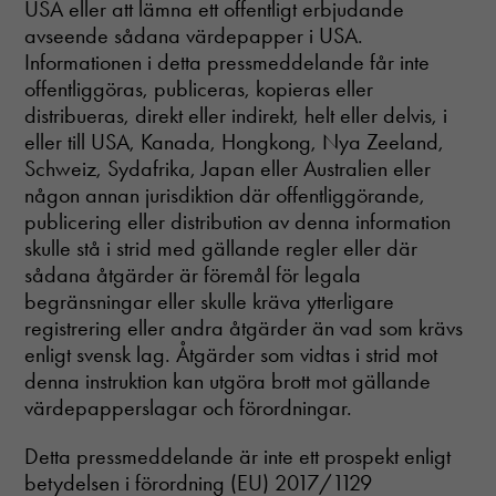
USA eller att lämna ett offentligt erbjudande
avseende sådana värdepapper i USA.
Informationen i detta pressmeddelande får inte
offentliggöras, publiceras, kopieras eller
distribueras, direkt eller indirekt, helt eller delvis, i
Nödvändiga
eller till USA, Kanada, Hongkong, Nya Zeeland,
Dessa cookies
går inte att
Schweiz, Sydafrika, Japan eller Australien eller
välja bort. De
någon annan jurisdiktion där offentliggörande,
behövs för att
publicering eller distribution av denna information
hemsidan
skulle stå i strid med gällande regler eller där
över huvud
taget ska
sådana åtgärder är föremål för legala
fungera.
begränsningar eller skulle kräva ytterligare
registrering eller andra åtgärder än vad som krävs
enligt svensk lag. Åtgärder som vidtas i strid mot
Statistik
denna instruktion kan utgöra brott mot gällande
In order for
värdepapperslagar och förordningar.
us to
improve the
website's
Detta pressmeddelande är inte ett prospekt enligt
functionality
betydelsen i förordning (EU) 2017/1129
and