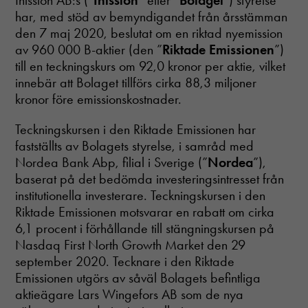
Inission AB:s (“
Inission
” eller “
Bolaget
”) styrelse
har, med stöd av bemyndigandet från årsstämman
den 7 maj 2020, beslutat om en riktad nyemission
av 960 000 B-aktier (den ”
Riktade Emissionen
”)
till en teckningskurs om 92,0 kronor per aktie, vilket
innebär att Bolaget tillförs cirka 88,3 miljoner
kronor före emissionskostnader.
Teckningskursen i den Riktade Emissionen har
fastställts av Bolagets styrelse, i samråd med
Nordea Bank Abp, filial i Sverige (”
Nordea
”),
baserat på det bedömda investeringsintresset från
institutionella investerare. Teckningskursen i den
Riktade Emissionen motsvarar en rabatt om cirka
6,1 procent i förhållande till stängningskursen på
Nasdaq First North Growth Market den 29
september 2020. Tecknare i den Riktade
Emissionen utgörs av såväl Bolagets befintliga
aktieägare Lars Wingefors AB som de nya