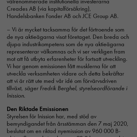
välrenommerade institutionella investerarna
Creades AB (via kapitalförsäkring),
Handelsbanken Fonder AB och JCE Group AB.
– Vi är mycket tacksamma för det förtroende som
de nya aktieägarna visat företaget. Den breda och
djupa industrikompetens som de nya aktieägarna
representerar välkomnas och vi ser verkligen fram
mot att få utbyta erfarenheter för fortsatt utveckling.
Vi har genom emissionen fått musklerna för att
utveckla verksamheten vidare och detta bekräftar
att vi är rätt ute med vår idé om förvärvsdriven
tillväxt,
säger Fredrik Berghel, styrelseordförande i
Inission.
Den Riktade Emissionen
Styrelsen för Inission har, med stöd av
bemyndigandet från årsstämman den 7 maj 2020,
beslutat om en riktad nyemission av 960 000 B-