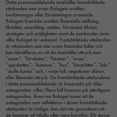
Detta pressmeddelande innehåller framåtriktade
uttalanden som avser Bolagets avsikter,
bedömningar eller förväntningar avseende
Bolagets framtida resultat, finansiella ställning,
likviditet, utveckling, utsikter, förväntad tillväxt,
strategier och möjligheter samt de marknader inom
vilka Bolaget är verksamt. Framåtriktade uttalanden
är uttalanden som inte avser historiska fakta och
kan identifieras av att de innehåller uttryck som
”anser”, ”förväntar”, ”förutser”, ”avser”,
”uppskattar”, ”kommer”, ”kan”, ”förutsätter”, ”bör”
”skulle kunna” och, i varje fall, negationer därav,
eller liknande uttryck. De framåtriktade uttalandena
i detta pressmeddelande är baserade på olika
antaganden, vilka i flera fall baseras på ytterligare
antaganden. Även om Bolaget anser att de
antaganden som reflekteras i dessa framåtriktade
uttalanden är rimliga, kan det inte garanteras att
de kommer att infalla eller vara korrekta. Då dessa