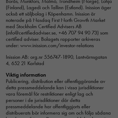
Borås, Munkfors, Malmö, Trondheim (Norge), Lohja
(Finland), Lagedi och Tallinn (Estland). Inission äger
också ett säljbolag i Köpenhamn. Inission är
noterade på Nasdaq First North Growth Market
med Stockholm Certified Advisers AB
(info@certifiedadviser.se, +46 707 94 90 73) som
certified adviser. Bolagets rapporter arkiveras
under: www.inission.com/investor-relations
Inission AB: org.nr 556747-1890, Lantvärnsgatan
4, 652 21 Karlstad
Viktig information
Publicering, distribution eller offentliggörande av
detta pressmeddelande kan i vissa jurisdiktioner
vara föremål för restriktioner enligt lag och
personer i de jurisdiktioner där detta
pressmeddelande har offentliggjorts eller
distribuerats bör informera sig om och följa sådana