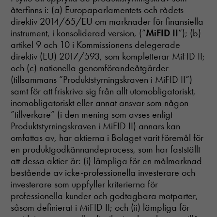
återfinns i: (a) Europaparlamentets och rådets
direktiv 2014/65/EU om marknader för finansiella
instrument, i konsoliderad version, (”
MiFID II
”); (b)
artikel 9 och 10 i Kommissionens delegerade
direktiv (EU) 2017/593, som kompletterar MiFID II;
och (c) nationella genomförandeåtgärder
(tillsammans ”Produktstyrningskraven i MiFID II”)
samt för att friskriva sig från allt utomobligatoriskt,
inomobligatoriskt eller annat ansvar som någon
”tillverkare” (i den mening som avses enligt
Produktstyrningskraven i MiFID II) annars kan
omfattas av, har aktierna i Bolaget varit föremål för
en produktgodkännandeprocess, som har fastställt
att dessa aktier är: (i) lämpliga för en målmarknad
bestående av icke-professionella investerare och
investerare som uppfyller kriterierna för
professionella kunder och godtagbara motparter,
såsom definierat i MiFID II; och (ii) lämpliga för