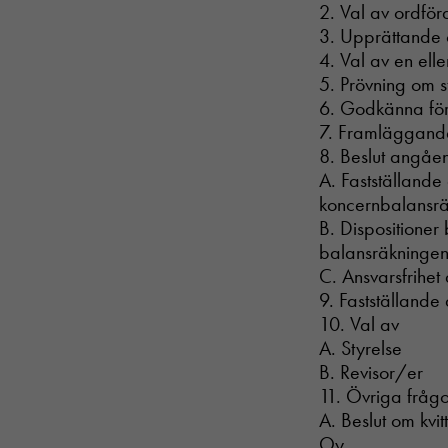
2. Val av ordfö
3. Upprättande
4. Val av en elle
5. Prövning om 
6. Godkänna för
7. Framläggande
8. Beslut angåe
A. Fastställande
koncernbalansr
B. Dispositioner 
balansräkningen
C. Ansvarsfrihet
9. Fastställande
10. Val av
A. Styrelse
B. Revisor/er
11. Övriga fråg
A. Beslut om kvi
Oy