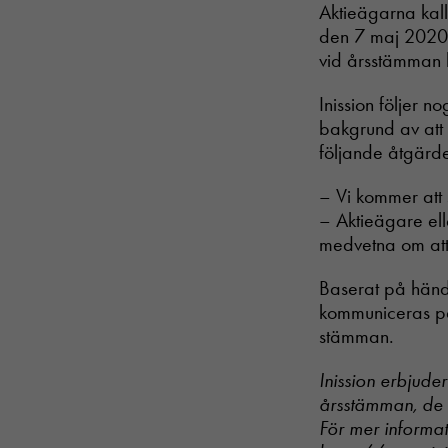
Aktieägarna kall
den 7 maj 2020 
vid årsstämman 
Inission följer n
bakgrund av att
följande åtgärd
– Vi kommer att 
– Aktieägare ell
medvetna om att 
Baserat på hände
kommuniceras på 
stämman.
Inission erbjude
årsstämman, de 
För mer informat