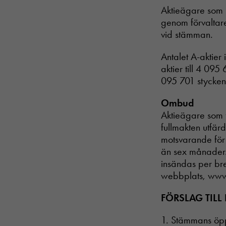
Aktieägare som lå
genom förvaltaren
vid stämman.
Antalet A-aktier
aktier till 4 095
095 701 stycken
Ombud
Aktieägare som 
fullmakten utfärd
motsvarande för 
än sex månader. 
insändas per brev
webbplats, www
FÖRSLAG TIL
1. Stämmans ö