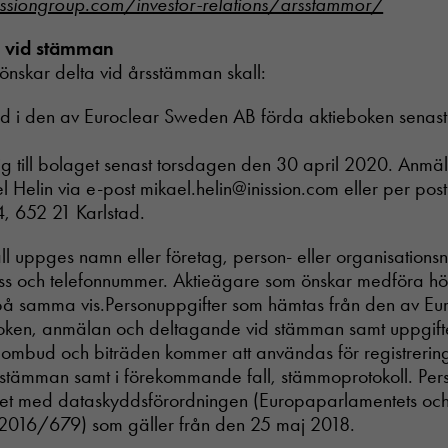
ssiongroup.com/investor-relations/arsstammor/
ga vid stämman
önskar delta vid årsstämman skall:
örd i den av Euroclear Sweden AB förda aktieboken senas
g till bolaget senast torsdagen den 30 april 2020. Anmäl
kael Helin via e-post mikael.helin@inission.com eller per post 
4, 652 21 Karlstad.
l uppges namn eller företag, person- eller organisations
ess och telefonnummer. Aktieägare som önskar medföra hög
å samma vis.Personuppgifter som hämtas från den av E
oken, anmälan och deltagande vid stämman samt uppgift
, ombud och biträden kommer att användas för registrerin
r stämman samt i förekommande fall, stämmoprotokoll. Per
ghet med dataskyddsförordningen (Europaparlamentets oc
 2016/679) som gäller från den 25 maj 2018.