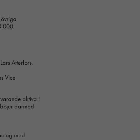
 övriga
0 000.
ars Atterfors,
ns Vice
rvarande aktiva i
avböjer därmed
sbolag med