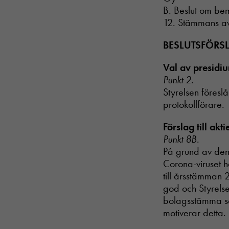
B. Beslut om bem
12. Stämmans a
BESLUTSFÖRS
Val av presidi
Punkt 2.
Styrelsen föresl
protokollförare.
Förslag till akt
Punkt 8B.
På grund av den
Corona-viruset h
till årsstämman 2
god och Styrelsen
bolagsstämma se
motiverar detta.