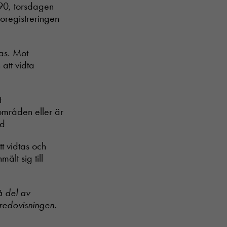
890, torsdagen
oregistreringen
las. Mot
att vidta
t
kområden eller är
ud
t vidtas och
lt sig till
å del av
redovisningen.