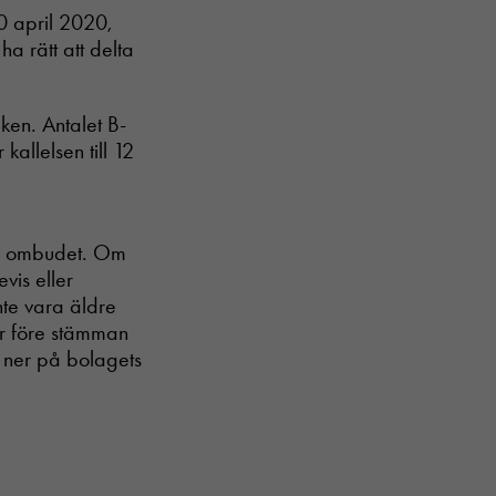
30 april 2020,
ha rätt att delta
ken. Antalet B-
kallelsen till 12
ör ombudet. Om
vis eller
nte vara äldre
ör före stämman
da ner på bolagets