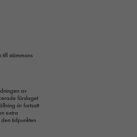
n till stämmans
idningen av
icerade förslaget
llning är fortsatt
en extra
 den tidpunkten