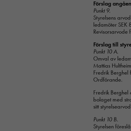
Förslag angåend
Punkt 9.
Styrelsens arvo
ledamöter SEK 8
Revisorsarvode f
Förslag till sty
Punkt 10 A.
Omval av ledamöt
Mattias Hulthei
Fredrik Berghel 
Ordförande.
Fredrik Berghel 
bolaget med stra
sitt styrelsearvod
Punkt 10 B.
Styrelsen föres