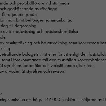
rande och protokollförare vid stämman
 och godkännande av röstlängd
r flera justeringsmän
stämman blivit behörigen sammankallad
slag till dagordning
 av årsredovisning och revisionsberättelse
nde
 av resultaträkning och balansräkning samt koncernresulta
äkning
beträffande bolagets vinst eller förlust enligt den fastställd
 samt i förekommande fall den fastställda koncernbalans
 åt styrelsens ledamöter och verkställande direktören
 av arvoden åt styrelsen och revisorn
or
ttningsemission om högst 147 000 B-aktier till säljaren a