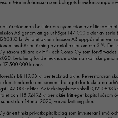
visorn Martin Johansson som bolagets huvudansvarige revi
used.
Upplevelse
år att årsstämman beslutar om nyemission av aktiekapitale
För att vår
hemsida ska
Inission AB genom att ge ut högst 147 000 aktier av serie 
prestera så
250833 kr. Antalet aktier i Inission AB uppgår efter emissi
bra som
ionen innebär en ökning av antal aktier om c:a 3 %. Emissio
möjligt
Oy såsom säljare av HY-Tech Comp Oy som förvärvades a
under ditt
besök. Om
2020. Betalning för de tecknade aktierna skall ske genom 
du nekar
m 17 500 000 kronor.
dessa
cookies
föreslås bli 119,05 kr per tecknad aktie. Reversfordran ska
kommer viss
för den stundande emissionen i bolaget där tecknarna erhå
funktionalitet
att försvinna
t 147 000 aktier. Av teckningskursen skall 0,1250833 kr
från
pitalet och 118,92492 kr per aktie fritt eget kapital såsom 
hemsidan.
 senast den 14 maj 2020, varvid kvittning sker.
y är ett finskt privatkapitalbolag som investerar i små o