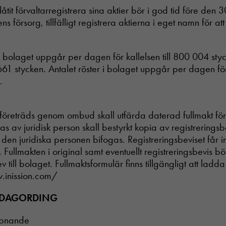
tit förvaltarregistrera sina aktier bör i god tid före den 
s försorg, tillfälligt registrera aktierna i eget namn för att 
 i bolaget uppgår per dagen för kallelsen till 800 004 styc
 661 stycken. Antalet röster i bolaget uppgår per dagen för 
.
företräds genom ombud skall utfärda daterad fullmakt f
as av juridisk person skall bestyrkt kopia av registreringsbe
den juridiska personen bifogas. Registreringsbeviset får i
Fullmakten i original samt eventuellt registreringsbevis b
 till bolaget. Fullmaktsformulär finns tillgängligt att lad
.inission.com/
L DAGORDING
ppnande