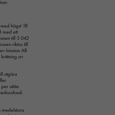
sor.
t med högst 18
B med ett
onen till 5 042
nen riktas till
v Inission AB
kvittning av
ll utgöra
ller
 per aktie
överkursfond.
ch medelstora