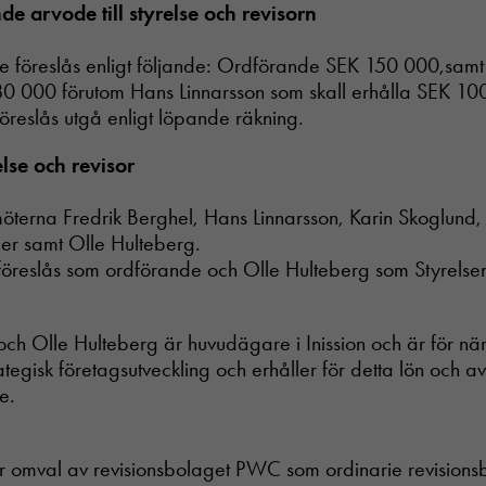
e arvode till styrelse och revisorn
Nödvändiga
Dessa cookies
de föreslås enligt följande: Ordförande SEK 150 000,samt
går inte att
0 000 förutom Hans Linnarsson som skall erhålla SEK 10
välja bort. De
öreslås utgå enligt löpande räkning.
behövs för att
hemsidan
över huvud
relse och revisor
taget ska
fungera.
erna Fredrik Berghel, Hans Linnarsson, Karin Skoglund, L
mer samt Olle Hulteberg.
föreslås som ordförande och Olle Hulteberg som Styrelse
Statistik
In order for
us to
improve the
och Olle Hulteberg är huvudägare i Inission och är för nä
website's
tegisk företagsutveckling och erhåller för detta lön och 
functionality
e.
and
structure,
based on
how the
lår omval av revisionsbolaget PWC som ordinarie revision
website is