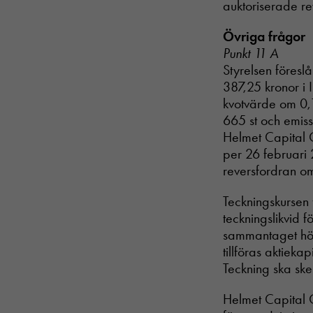
auktoriserade re
Övriga frågor
Punkt 11 A
Styrelsen föresl
387,25 kronor i 
kvotvärde om 0,1
665 st och emiss
Helmet Capital 
per 26 februari 
reversfordran o
Teckningskursen 
teckningslikvid 
sammantaget högs
tillföras aktieka
Teckning ska ske
Helmet Capital O