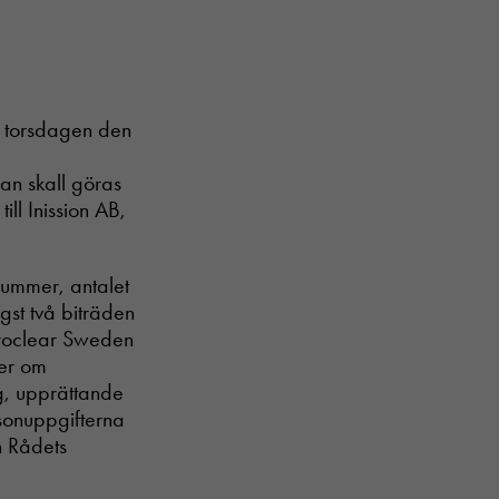
t torsdagen den
an skall göras
till Inission AB,
nummer, antalet
st två biträden
uroclear Sweden
er om
g, upprättande
sonuppgifterna
h Rådets