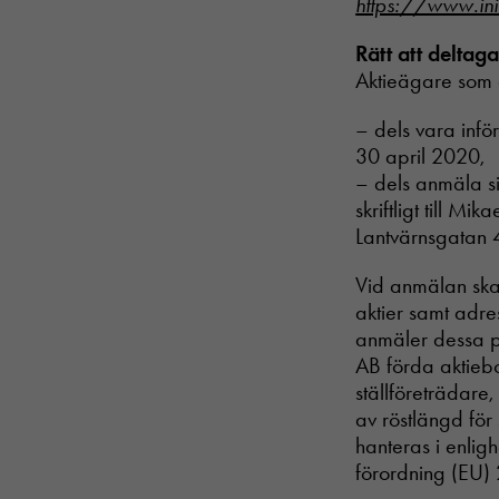
https://www.ini
Rätt att delta
Aktieägare som 
– dels vara inf
30 april 2020,
– dels anmäla si
skriftligt till Mi
Lantvärnsgatan 
Vid anmälan skal
aktier samt adr
anmäler dessa p
AB förda aktieb
ställföreträdare
av röstlängd fö
hanteras i enli
förordning (EU)