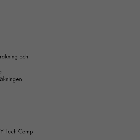
träkning och
a
räkningen
v HY-Tech Comp