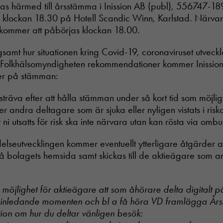
as härmed till årsstämma i Inission AB (publ), 556747-1
klockan 18.30 på Hotell Scandic Winn, Karlstad. Närvar
kommer att påbörjas klockan 18.00.
ogsamt hur situationen kring Covid-19, coronaviruset utveck
 Folkhälsomyndigheten rekommendationer kommer Inission 
er på stämman:
sträva efter att hålla stämman under så kort tid som möjlig
er andra deltagare som är sjuka eller nyligen vistats i ris
ni utsatts för risk ska inte närvara utan kan rösta via omb
lseutvecklingen kommer eventuellt ytterligare åtgärder at
bolagets hemsida samt skickas till de aktieägare som anmä
r möjlighet för aktieägare att som åhörare delta digitalt p
inledande momenten och bl a få höra VD framlägga Års
ion om hur du deltar vänligen besök: