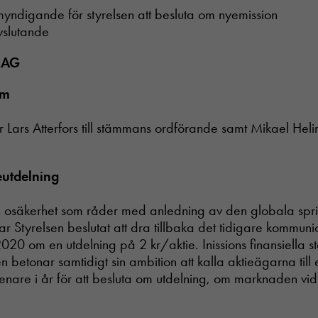
yndigande för styrelsen att besluta om nyemission
vslutande
LAG
um
år Lars Atterfors till stämmans ordförande samt Mikael Heli
ieutdelning
 osäkerhet som råder med anledning av den globala spr
ar Styrelsen beslutat att dra tillbaka det tidigare kommun
020 om en utdelning på 2 kr/aktie. Inissions finansiella stä
 betonar samtidigt sin ambition att kalla aktieägarna till 
nare i år för att besluta om utdelning, om marknaden vid